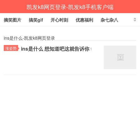
凯发k8网页登录-凯发k8手机客户端
摘笑图片
搞笑gif
开心时刻
优惠福利
杂七杂八
生活健康
涨姿势
ins是什么-凯发k8网页登录
ins是什么 想知道吧这就告诉你
涨姿势
1