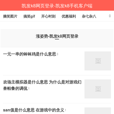
凯发k8网页登录-凯发k8手机客户端
摘笑图片
搞笑gif
开心时刻
优惠福利
杂七杂八
生活健康
涨姿势
涨姿势-凯发k8网页登录
一元一串的钵钵鸡是什么意思
3
农场主模拟器是什么意思 为什么是对游戏幻
兽帕鲁的调侃
1
san值是什么意思 在游戏中的含义
1