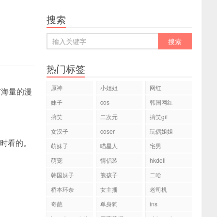
搜索
热门标签
原神
小姐姐
网红
有海量的漫
妹子
cos
韩国网红
搞笑
二次元
搞笑gif
女汉子
coser
玩偶姐姐
随时看的。
萌妹子
喵星人
宅男
萌宠
情侣装
hkdoll
韩国妹子
熊孩子
二哈
桥本环奈
女主播
老司机
奇葩
单身狗
ins