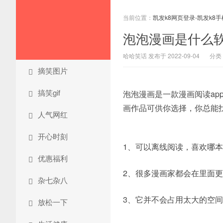
当前位置：
凯发k8网页登录-凯发k8
泡泡漫画是什么软
哈哈笑话 发布于 2022-09-04
分类
摘笑图片
搞笑gif
泡泡漫画是一款漫画阅读a
画作品可供你选择，你总能
人气网红
开心时刻
1、可以离线阅读，喜欢哪
优惠福利
2、很多漫画家都会在里面
杂七杂八
3、它并不会占用太大的空
放松一下