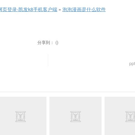
网页登录-凯发k8手机客户端
»
泡泡漫画是什么软件
分享到： ()
p