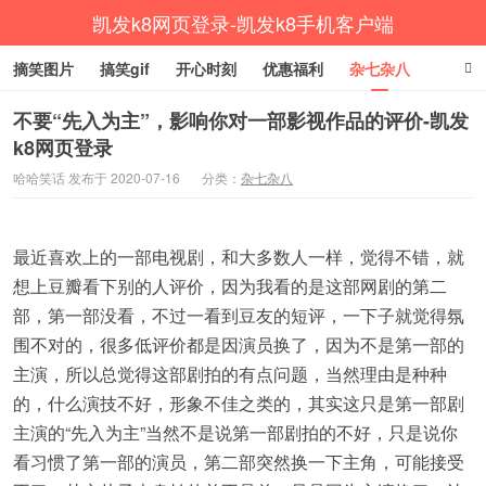
凯发k8网页登录-凯发k8手机客户端
摘笑图片
搞笑gif
开心时刻
优惠福利
杂七杂八
生活健康
涨姿势
不要“先入为主”，影响你对一部影视作品的评价-凯发
k8网页登录
哈哈笑话 发布于 2020-07-16
分类：
杂七杂八
最近喜欢上的一部电视剧，和大多数人一样，觉得不错，就
想上豆瓣看下别的人评价，因为我看的是这部网剧的第二
部，第一部没看，不过一看到豆友的短评，一下子就觉得氛
围不对的，很多低评价都是因演员换了，因为不是第一部的
主演，所以总觉得这部剧拍的有点问题，当然理由是种种
的，什么演技不好，形象不佳之类的，其实这只是第一部剧
主演的“先入为主”当然不是说第一部剧拍的不好，只是说你
看习惯了第一部的演员，第二部突然换一下主角，可能接受