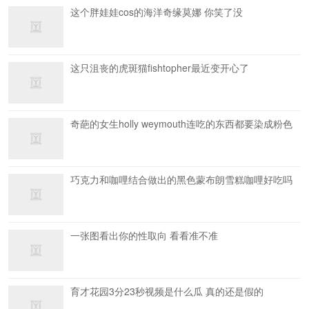
这个胖娃娃cos的海洋奇缘莫娜 你笑了没
这只沮丧的虎斑猫fishtopher最近变开心了
奇葩的女生holly weymouth连吃的东西都要染成粉色
巧克力和咖哩结合做出的黑色蒙布朗雪糕咖哩好吃吗
一张图看出你的性取向 看看准不准
育才花园3分23秒视频是什么瓜 真的还是假的