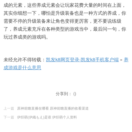
成的元素，这些养成元素会让玩家花费大量的时间在上面，
其实你细想一下，哪怕是升级装备也是一种方式的养成，你
需要不停的升级装备来让角色变得更厉害，更不要说练级
了，养成元素充斥在各种类型的游戏当中，最后问一句，你
玩过养成类的游戏吗。
未经允许不得转载：
凯发k8网页登录-凯发k8手机客户端
»
养
成游戏是什么意思
分享到： ()
上一篇
原神前瞻直播在哪看 原神前瞻直播的收看渠道
下一篇
伊织萌(伊織もえ)是谁 伊织萌个人资料