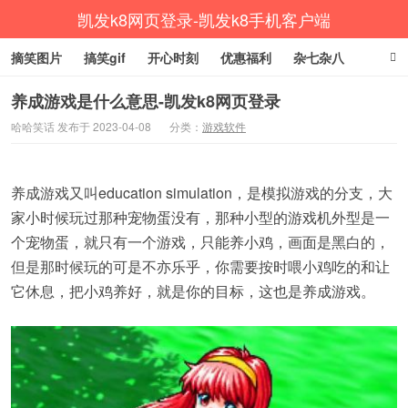
凯发k8网页登录-凯发k8手机客户端
摘笑图片
搞笑gif
开心时刻
优惠福利
杂七杂八
生活健康
涨姿势
养成游戏是什么意思-凯发k8网页登录
哈哈笑话 发布于 2023-04-08
分类：
游戏软件
养成游戏又叫education simulation，是模拟游戏的分支，大
家小时候玩过那种宠物蛋没有，那种小型的游戏机外型是一
个宠物蛋，就只有一个游戏，只能养小鸡，画面是黑白的，
但是那时候玩的可是不亦乐乎，你需要按时喂小鸡吃的和让
它休息，把小鸡养好，就是你的目标，这也是养成游戏。