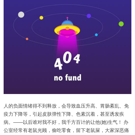
人的负面情绪得不到释放，会导致血压升高、胃肠紊乱、免
疫力下降等，引起皮肤弹性下降、色素沉着，甚至诱发疾
病。——以后谁对我不好，我千方百计的让他(她)生气！ 办
公室经常有老鼠光顾，偷吃零食，留下老鼠屎，大家深恶痛