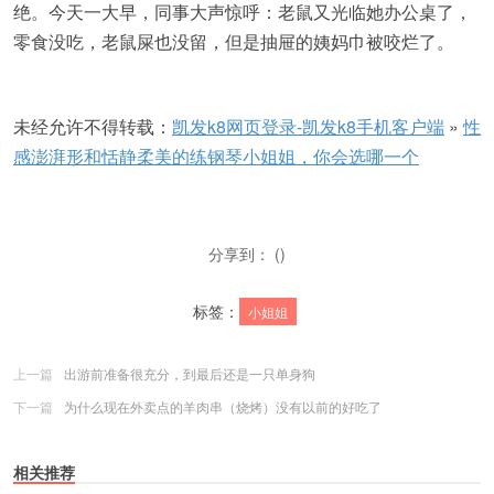
绝。今天一大早，同事大声惊呼：老鼠又光临她办公桌了，
零食没吃，老鼠屎也没留，但是抽屉的姨妈巾被咬烂了。
未经允许不得转载：
凯发k8网页登录-凯发k8手机客户端
»
性
感澎湃形和恬静柔美的练钢琴小姐姐，你会选哪一个
分享到： ()
标签：
小姐姐
上一篇
出游前准备很充分，到最后还是一只单身狗
下一篇
为什么现在外卖点的羊肉串（烧烤）没有以前的好吃了
相关推荐