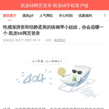
凯发k8网页登录-凯发k8手机客户端
摘笑图片
搞笑gif
人气网红
开心时刻
优惠福利
杂七杂八
放松一下
生活健康
涨姿势
性感澎湃形和恬静柔美的练钢琴小姐姐，你会选哪一
个-凯发k8网页登录
哈哈笑话 发布于 2020-08-10
分类：
搞笑图片