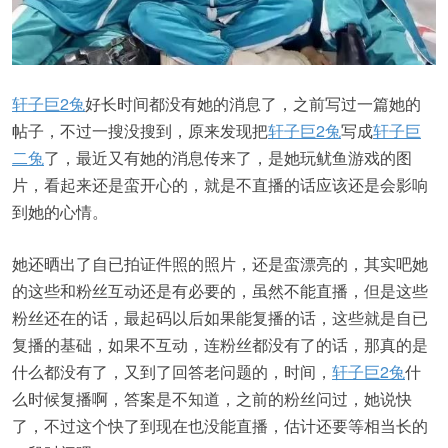
轩子巨2兔
好长时间都没有她的消息了，之前写过一篇她的
帖子，不过一搜没搜到，原来发现把
轩子巨2兔
写成
轩子巨
二兔
了，最近又有她的消息传来了，是她玩鱿鱼游戏的图
片，看起来还是蛮开心的，就是不直播的话应该还是会影响
到她的心情。
她还晒出了自已拍证件照的照片，还是蛮漂亮的，其实吧她
的这些和粉丝互动还是有必要的，虽然不能直播，但是这些
粉丝还在的话，最起码以后如果能复播的话，这些就是自已
复播的基础，如果不互动，连粉丝都没有了的话，那真的是
什么都没有了，又到了回答老问题的，时间，
轩子巨2兔
什
么时候复播啊，答案是不知道，之前的粉丝问过，她说快
了，不过这个快了到现在也没能直播，估计还要等相当长的