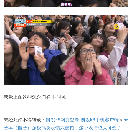
感觉上面这些观众们好开心啊。
未经允许不得转载：
凯发k8网页登录-凯发k8手机客户端
»
宋
智孝（懵智）蹦极搞笑表情六连拍，这小表情也太可爱了