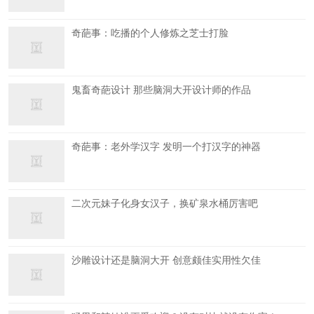
奇葩事：吃播的个人修炼之芝士打脸
鬼畜奇葩设计 那些脑洞大开设计师的作品
奇葩事：老外学汉字 发明一个打汉字的神器
二次元妹子化身女汉子，换矿泉水桶厉害吧
沙雕设计还是脑洞大开 创意颇佳实用性欠佳