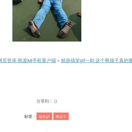
网页登录-凯发k8手机客户端
»
精选搞笑gif一则 这个熊孩子真的
分享到： ()
标签：
搞笑gif
熊孩子