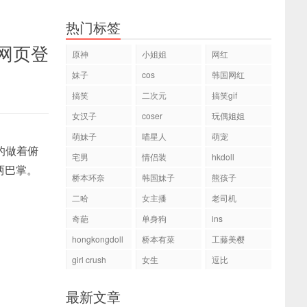
热门标签
8网页登
原神
小姐姐
网红
妹子
cos
韩国网红
搞笑
二次元
搞笑gif
女汉子
coser
玩偶姐姐
萌妹子
喵星人
萌宠
的做着俯
宅男
情侣装
hkdoll
两巴掌。
桥本环奈
韩国妹子
熊孩子
二哈
女主播
老司机
奇葩
单身狗
ins
hongkongdoll
桥本有菜
工藤美樱
girl crush
女生
逗比
最新文章