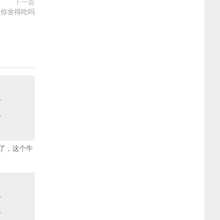
下一篇
爱你舍得吃吗
了，这个牛
啊