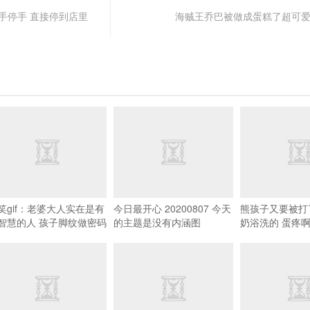
的招手停手 直接停到店里
海贼王乔巴被做成蛋糕了超可
笑gif：老婆大人实在是有
今日最开心 20200807 今天
熊孩子又要被打
智慧的人 孩子脚纹做密码
的主题是没有内涵图
奶浴洗的 蛋疼