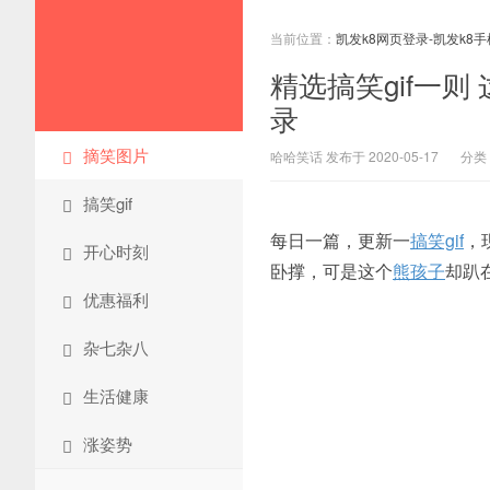
当前位置：
凯发k8网页登录-凯发k8
精选搞笑gif一
录
摘笑图片
哈哈笑话 发布于 2020-05-17
分类
搞笑gif
每日一篇，更新一
搞笑gif
，
开心时刻
卧撑，可是这个
熊孩子
却趴
优惠福利
杂七杂八
生活健康
涨姿势