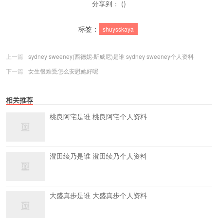
分享到： ()
标签：
shuysskaya
上一篇
sydney sweeney(西德妮·斯威尼)是谁 sydney sweeney个人资料
下一篇
女生很难受怎么安慰她好呢
相关推荐
桃良阿宅是谁 桃良阿宅个人资料
澄田绫乃是谁 澄田绫乃个人资料
大盛真步是谁 大盛真步个人资料