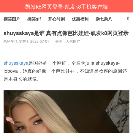
凯发k8网页登录-凯发k8手机客户端
摘笑图片
搞笑gif
开心时刻
优惠福利
杂七杂八
生活健康
涨姿势
shuysskaya是谁 真有点像芭比娃娃-凯发k8网页登录
哈哈笑话 发布于 2022-07-01
分类：
人气网红
shuysskaya
是国外的一个网红，全名为julia shuyskaya-
lobova，她真的好像一个芭比娃娃，不知道是妆容的原因还
是本身长的就像。