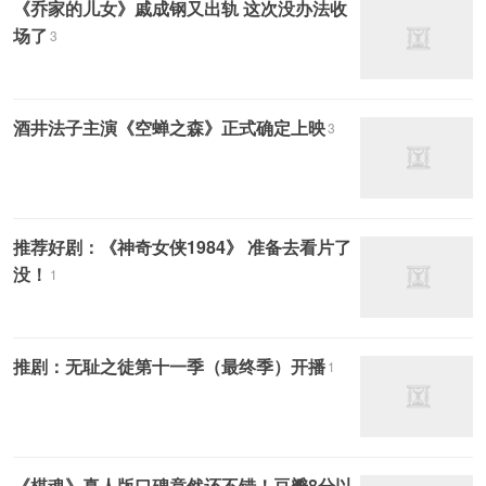
《乔家的儿女》戚成钢又出轨 这次没办法收
场了
3
酒井法子主演《空蝉之森》正式确定上映
3
推荐好剧：《神奇女侠1984》 准备去看片了
没！
1
推剧：无耻之徒第十一季（最终季）开播
1
《棋魂》真人版口碑竟然还不错！豆瓣8分以