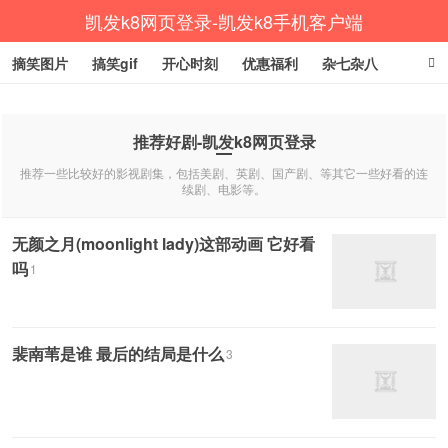
凯发k8网页登录-凯发k8手机客户端
摘笑图片
搞笑gif
开心时刻
优惠福利
杂七杂八
生活健康
涨姿势
推荐好剧-凯发k8网页登录
推荐一些比较好的影视剧集，包括美剧、英剧、国产剧、等其它一些好看的连
续剧、电影等。
无颜之月(moonlight lady)这部动画 它好看
吗
1
裴南苇是谁 最后的结局是什么
3