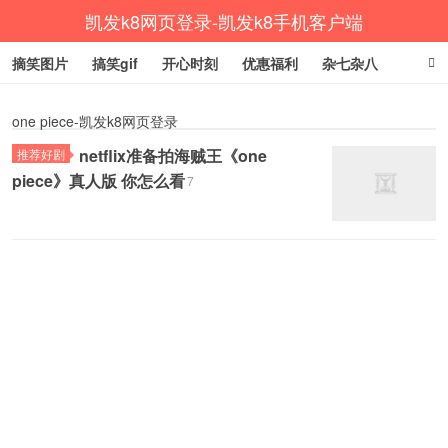
凯发k8网页登录-凯发k8手机客户端
摘笑图片
搞笑gif
开心时刻
优惠福利
杂七杂八
生活健康
涨姿势
one piece-凯发k8网页登录
netflix准备拍海贼王《one
推荐好剧
piece》真人版 你怎么看
7