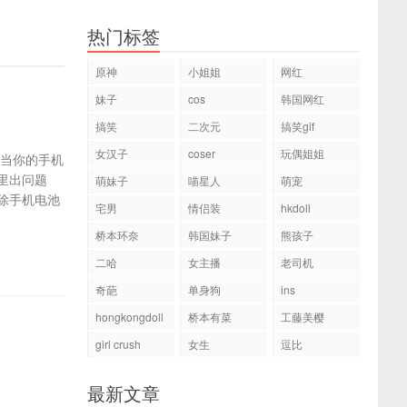
热门标签
原神
小姐姐
网红
妹子
cos
韩国网红
搞笑
二次元
搞笑gif
女汉子
coser
玩偶姐姐
，当你的手机
里出问题
萌妹子
喵星人
萌宠
除手机电池
宅男
情侣装
hkdoll
桥本环奈
韩国妹子
熊孩子
二哈
女主播
老司机
奇葩
单身狗
ins
hongkongdoll
桥本有菜
工藤美樱
girl crush
女生
逗比
最新文章