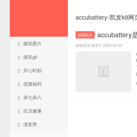
accubattery-凯发k
accubatter
游戏软件
摘笑图片
哈哈笑话 发布于 2023-03-24
搞笑gif
开心时刻
优惠福利
杂七杂八
生活健康
涨姿势