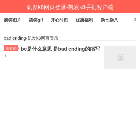
凯发k8网页登录-凯发k8手机客户端
摘笑图片
搞笑gif
开心时刻
优惠福利
杂七杂八
生活健康
涨姿势
bad ending-凯发k8网页登录
be是什么意思 是bad ending的缩写
涨姿势
1