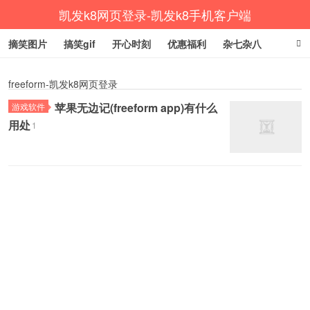
凯发k8网页登录-凯发k8手机客户端
摘笑图片
搞笑gif
开心时刻
优惠福利
杂七杂八
生活健康
涨姿势
freeform-凯发k8网页登录
苹果无边记(freeform app)有什么
游戏软件
用处
1