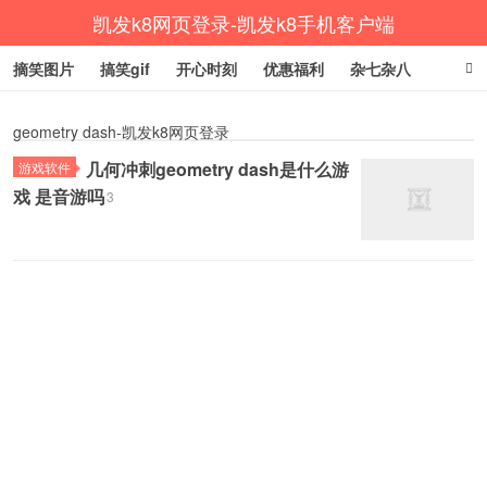
凯发k8网页登录-凯发k8手机客户端
摘笑图片
搞笑gif
开心时刻
优惠福利
杂七杂八
生活健康
涨姿势
geometry dash-凯发k8网页登录
几何冲刺geometry dash是什么游
游戏软件
戏 是音游吗
3