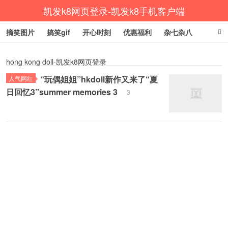
凯发k8网页登录-凯发k8手机客户端
摘笑图片
搞笑gif
开心时刻
优惠福利
杂七杂八
生活健康
涨姿势
hong kong doll-凯发k8网页登录
“玩偶姐姐”hkdoll新作又来了“夏
人气网红
日回忆3”summer memories 3
3