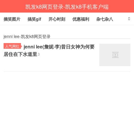
凯发k8网页登录-凯发k8手机客户端
摘笑图片
搞笑gif
开心时刻
优惠福利
杂七杂八
生活健康
涨姿势
jenni lee-凯发k8网页登录
jenni lee(詹妮·李)昔日女神为何要
人气网红
居住在下水道里
3