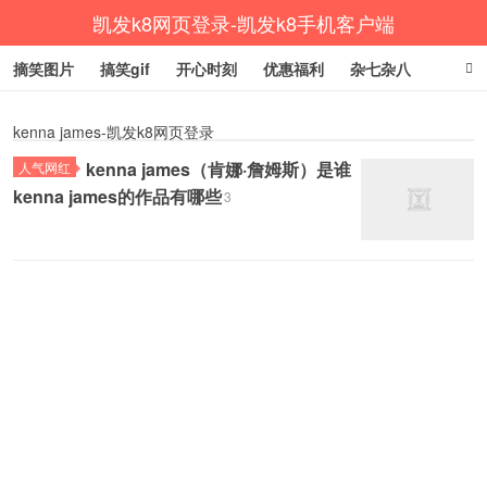
凯发k8网页登录-凯发k8手机客户端
摘笑图片
搞笑gif
开心时刻
优惠福利
杂七杂八
生活健康
涨姿势
kenna james-凯发k8网页登录
kenna james（肯娜·詹姆斯）是谁
人气网红
kenna james的作品有哪些
3