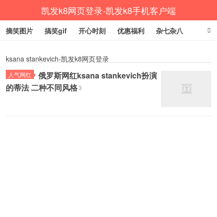
凯发k8网页登录-凯发k8手机客户端
摘笑图片
搞笑gif
开心时刻
优惠福利
杂七杂八
生活健康
涨姿势
ksana stankevich-凯发k8网页登录
俄罗斯网红ksana stankevich扮演
人气网红
的蒂法 二种不同风格
3