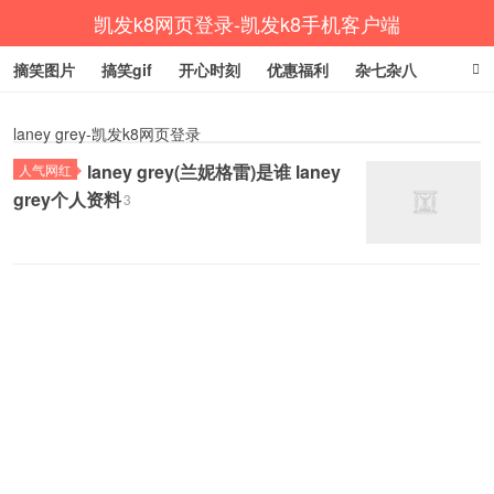
凯发k8网页登录-凯发k8手机客户端
摘笑图片
搞笑gif
开心时刻
优惠福利
杂七杂八
生活健康
涨姿势
laney grey-凯发k8网页登录
laney grey(兰妮格雷)是谁 laney
人气网红
grey个人资料
3