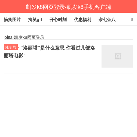
凯发k8网页登录-凯发k8手机客户端
摘笑图片
搞笑gif
开心时刻
优惠福利
杂七杂八
生活健康
涨姿势
lolita-凯发k8网页登录
“洛丽塔”是什么意思 你看过几部洛
涨姿势
丽塔电影
1