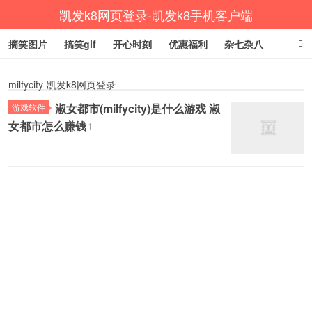
凯发k8网页登录-凯发k8手机客户端
摘笑图片
搞笑gif
开心时刻
优惠福利
杂七杂八
生活健康
涨姿势
milfycity-凯发k8网页登录
淑女都市(milfycity)是什么游戏 淑
游戏软件
女都市怎么赚钱
1