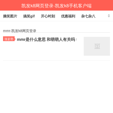
凯发k8网页登录-凯发k8手机客户端
摘笑图片
搞笑gif
开心时刻
优惠福利
杂七杂八
生活健康
涨姿势
mmr-凯发k8网页登录
mmr是什么意思 和萌萌人有关吗
涨姿势
1