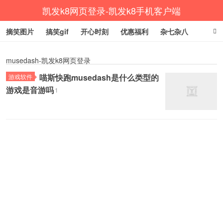
凯发k8网页登录-凯发k8手机客户端
摘笑图片
搞笑gif
开心时刻
优惠福利
杂七杂八
生活健康
涨姿势
musedash-凯发k8网页登录
喵斯快跑musedash是什么类型的
游戏软件
游戏是音游吗
1