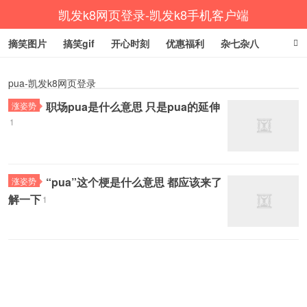
凯发k8网页登录-凯发k8手机客户端
摘笑图片
搞笑gif
开心时刻
优惠福利
杂七杂八
生活健康
涨姿势
pua-凯发k8网页登录
职场pua是什么意思 只是pua的延伸
涨姿势
1
“pua”这个梗是什么意思 都应该来了
涨姿势
解一下
1