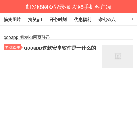
凯发k8网页登录-凯发k8手机客户端
摘笑图片
搞笑gif
开心时刻
优惠福利
杂七杂八
生活健康
涨姿势
qooapp-凯发k8网页登录
qooapp这款安卓软件是干什么的
游戏软件
1