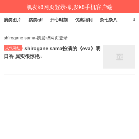
凯发k8网页登录-凯发k8手机客户端
摘笑图片
搞笑gif
开心时刻
优惠福利
杂七杂八
生活健康
涨姿势
shirogane sama-凯发k8网页登录
shirogane sama扮演的《eva》明
人气网红
日香 属实很惊艳
5