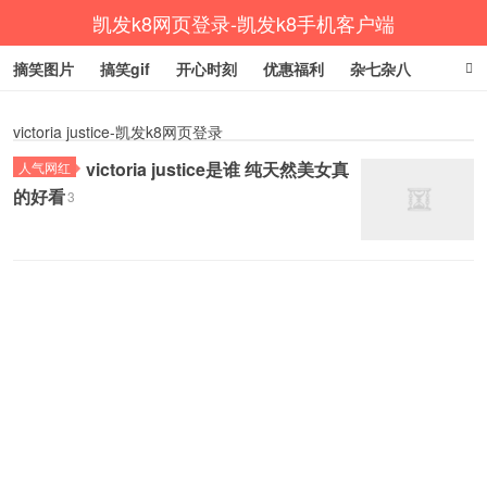
凯发k8网页登录-凯发k8手机客户端
摘笑图片
搞笑gif
开心时刻
优惠福利
杂七杂八
生活健康
涨姿势
victoria justice-凯发k8网页登录
victoria justice是谁 纯天然美女真
人气网红
的好看
3