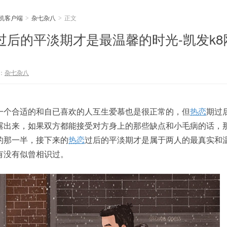
手机客户端
杂七杂八
正文
>
>
过后的平淡期才是最温馨的时光-凯发k8
：
杂七杂八
一个合适的和自已喜欢的人互生爱慕也是很正常的，但
热恋
期过
露出来，如果双方都能接受对方身上的那些缺点和小毛病的话，
的那一半，接下来的
热恋
过后的平淡期才是属于两人的最真实和
有没有似曾相识过。