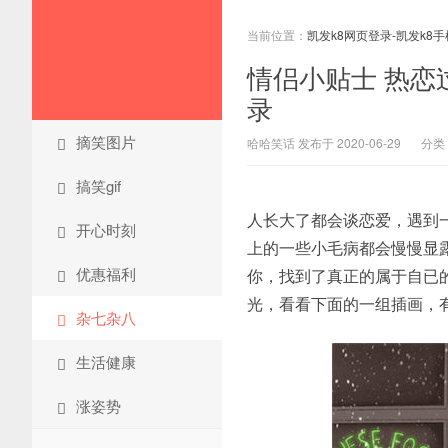
当前位置：
凯发k8网页登录-凯发k8
情侣小贴士 热恋
录
摘笑图片
哈哈笑话 发布于 2020-06-29
分类
搞笑gif
人长大了都会谈恋爱，遇到
开心时刻
上的一些小毛病都会慢慢显
优惠福利
你，找到了真正的属于自已
光，看看下面的一组插画，
杂七杂八
生活健康
涨姿势