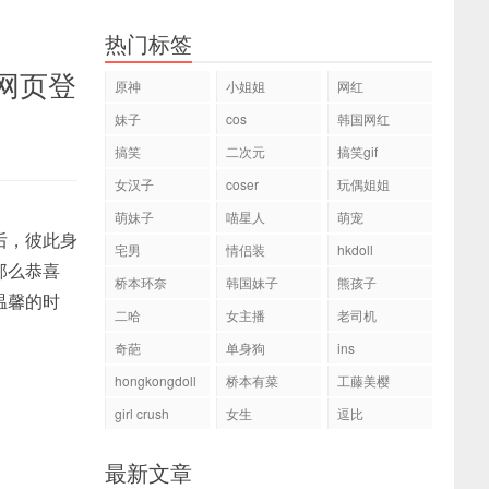
热门标签
网页登
原神
小姐姐
网红
妹子
cos
韩国网红
搞笑
二次元
搞笑gif
女汉子
coser
玩偶姐姐
萌妹子
喵星人
萌宠
后，彼此身
宅男
情侣装
hkdoll
那么恭喜
桥本环奈
韩国妹子
熊孩子
温馨的时
二哈
女主播
老司机
奇葩
单身狗
ins
hongkongdoll
桥本有菜
工藤美樱
girl crush
女生
逗比
最新文章