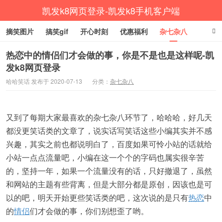
凯发k8网页登录-凯发k8手机客户端
摘笑图片
搞笑gif
开心时刻
优惠福利
杂七杂八
生活健康
涨姿势
热恋中的情侣们才会做的事，你是不是也是这样呢-凯
发k8网页登录
哈哈笑话 发布于 2020-07-13
分类：
杂七杂八
又到了每期大家最喜欢的杂七杂八环节了，哈哈哈，好几天
都没更笑话类的文章了，说实话写笑话这些小编其实并不感
兴趣，其实之前也都说明白了，百度如果可怜小站的话就给
小站一点点流量吧，小编在这一个个的字码也属实很辛苦
的，坚持一年，如果一个流量没有的话，只好撤退了，虽然
和网站的主题有些背离，但是大部分都是原创，因该也是可
以的吧，明天开始更些笑话类的吧，这次说的是只有
热恋
中
的
情侣
们才会做的事，你们别想歪了哟。