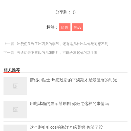
分享到： ()
标签：
情侣
热恋
上一篇
吃货们又到了吃西瓜的季节，还有这几种吃法你绝对想不到
下一篇
强迫症最不喜欢的几张图片，可能会激起你的动手欲
相关推荐
情侣小贴士 热恋过后的平淡期才是最温馨的时光
用电冰箱的显示器刷剧 你做过这样的事情吗
这个胖娃娃cos的海洋奇缘莫娜 你笑了没