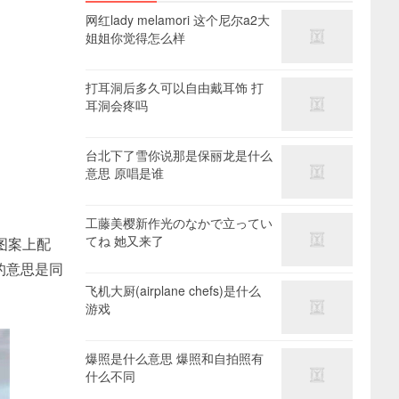
网红lady melamori 这个尼尔a2大
姐姐你觉得怎么样
打耳洞后多久可以自由戴耳饰 打
耳洞会疼吗
台北下了雪你说那是保丽龙是什么
意思 原唱是谁
工藤美樱新作光のなかで立ってい
てね 她又来了
图案上配
的意思是同
飞机大厨(airplane chefs)是什么
游戏
爆照是什么意思 爆照和自拍照有
什么不同