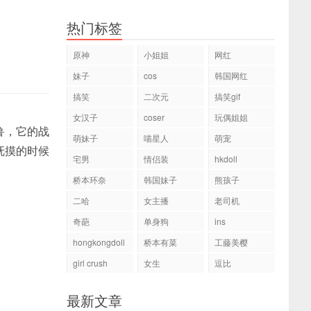
热门标签
原神
小姐姐
网红
妹子
cos
韩国网红
搞笑
二次元
搞笑gif
女汉子
coser
玩偶姐姐
鲁，它的战
萌妹子
喵星人
萌宠
抚摸的时候
宅男
情侣装
hkdoll
桥本环奈
韩国妹子
熊孩子
二哈
女主播
老司机
奇葩
单身狗
ins
hongkongdoll
桥本有菜
工藤美樱
girl crush
女生
逗比
最新文章