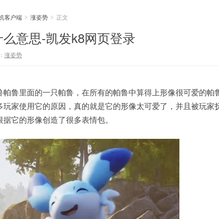
手机客户端
涨姿势
正文
>
>
么意思-凯发k8网页登录
：
涨姿势
兽帕鲁里面的一只帕鲁，在所有的帕鲁中算得上形像很可爱的帕
多玩家使用它的原因，真的就是它的形像太可爱了，并且被玩家
根据它的形像创造了很多表情包。