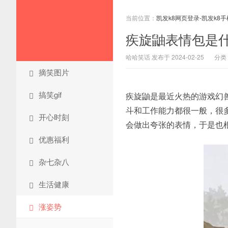
当前位置：
凯发k8网页登录-凯发k8
疾旋鼬表情包是什
哈哈笑话 发布于 2024-02-25
分类
摘笑图片
搞笑gif
疾旋鼬是最近火热的游戏幻
斗和工作能力都很一般，很
开心时刻
会做出夸张的表情，于是也
优惠福利
杂七杂八
生活健康
涨姿势