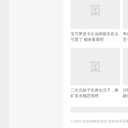
宝可梦皮卡丘油画版实在太
奇
可爱了 都来看看吧
芝
二次元妹子化身女汉子，换
沙
矿泉水桶厉害吧
颇
© 2024
凯发k8网页登录-凯发k8手机