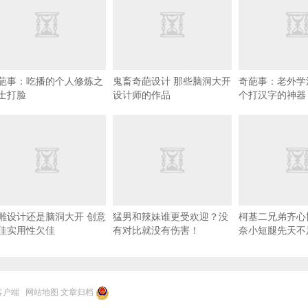
葩事：吃播的个人修炼之
鬼畜奇葩设计 那些脑洞大开
奇葩事：老外学
士打脸
设计师的作品
个打汉字的神器
雕设计还是脑洞大开 创意
猛男和辣妹谁更受欢迎？没
柯基二兄弟齐心
佳实用性欠佳
有对比就没有伤害！
奈小短腿先天不
客户端
网站地图
文章归档