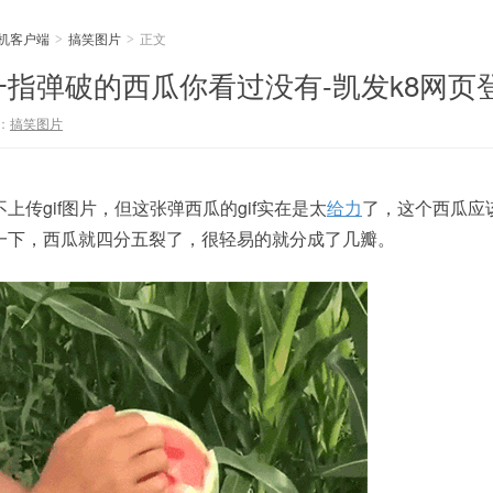
手机客户端
搞笑图片
正文
>
>
指弹破的西瓜你看过没有-凯发k8网页
：
搞笑图片
传gif图片，但这张弹西瓜的gif实在是太
给力
了，这个西瓜应
一下，西瓜就四分五裂了，很轻易的就分成了几瓣。