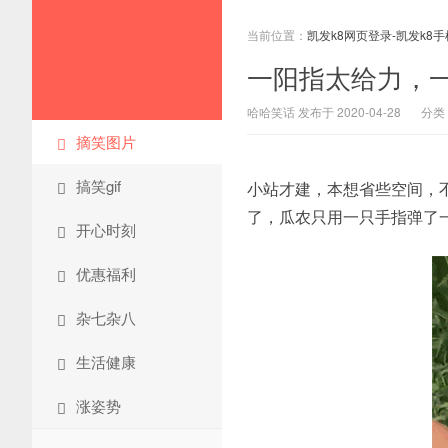
当前位置：
凯发k8网页登录-凯发k8
一阳指太给力，一
哈哈笑话 发布于 2020-04-28
分类
摘笑图片
搞笑gif
小站才建，本想省些空间，不上
了，瓜农只用一只手指弹了
开心时刻
优惠福利
杂七杂八
生活健康
涨姿势