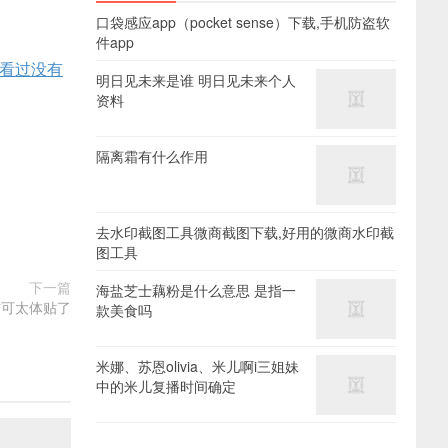
口袋感应app（pocket sense）下载,手机防盗软
件app
看过没有
明日见未来是谁 明日见未来个人
资料
隔离霜有什么作用
去水印截图工具微商截图下载,好用的微商水印截
图工具
下一篇
海盐芝士藕粉是什么意思 是指一
猫可太体贴了
款美食吗
米娜、苏恩olivia、米儿啊i三姐妹
中的米儿复播时间确定