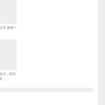
汉字 发明一
协力，但无
足