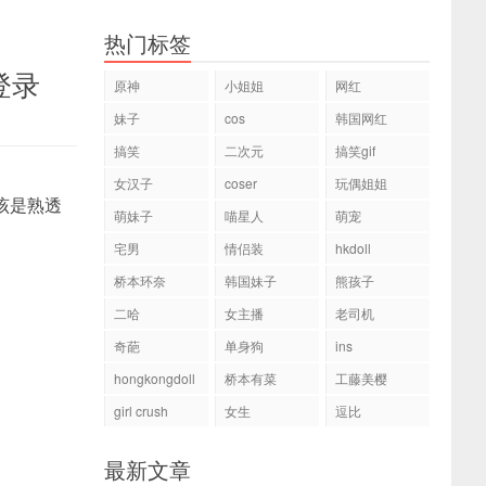
热门标签
登录
原神
小姐姐
网红
妹子
cos
韩国网红
搞笑
二次元
搞笑gif
女汉子
coser
玩偶姐姐
该是熟透
萌妹子
喵星人
萌宠
宅男
情侣装
hkdoll
桥本环奈
韩国妹子
熊孩子
二哈
女主播
老司机
奇葩
单身狗
ins
hongkongdoll
桥本有菜
工藤美樱
girl crush
女生
逗比
最新文章