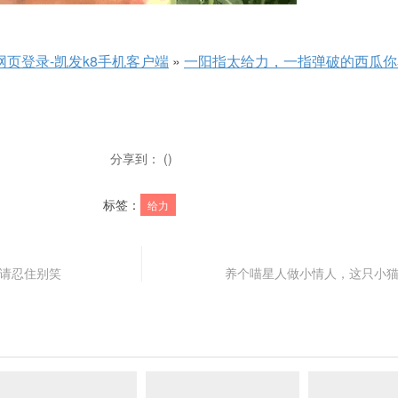
网页登录-凯发k8手机客户端
»
一阳指太给力，一指弹破的西瓜你
分享到： ()
标签：
给力
车请忍住别笑
养个喵星人做小情人，这只小