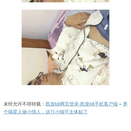
未经允许不得转载：
凯发k8网页登录-凯发k8手机客户端
»
养
个喵星人做小情人，这只小猫可太体贴了