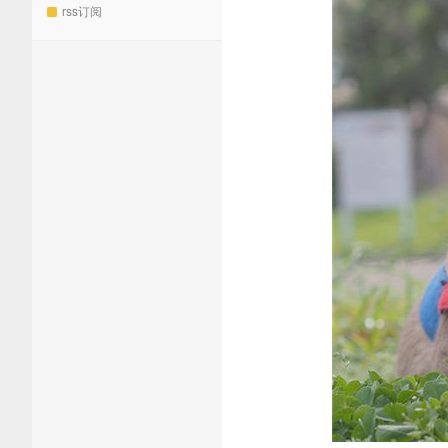
rss订阅