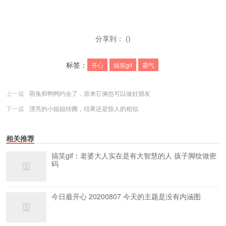
分享到： ()
标签：
开心
搞笑gif
霸气
上一篇
萌兔和鸭鸭约会了，原来它俩也可以做好朋友
下一篇
漂亮的小姐姐转圈，结果还是惊人的相似
相关推荐
搞笑gif：老婆大人实在是有大智慧的人 孩子脚纹做密
码
今日最开心 20200807 今天的主题是没有内涵图