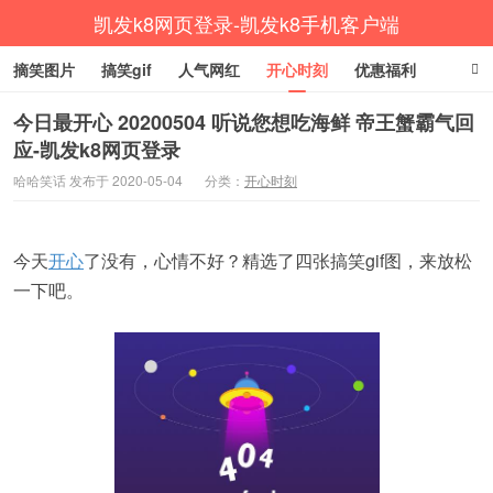
凯发k8网页登录-凯发k8手机客户端
摘笑图片
搞笑gif
人气网红
开心时刻
优惠福利
杂七杂八
放松一下
生活健康
涨姿势
今日最开心 20200504 听说您想吃海鲜 帝王蟹霸气回
应-凯发k8网页登录
哈哈笑话 发布于 2020-05-04
分类：
开心时刻
今天
开心
了没有，心情不好？精选了四张搞笑gif图，来放松
一下吧。