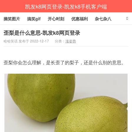
凯发k8网页登录-凯发k8手机客户端
摘笑图片
搞笑gif
开心时刻
优惠福利
杂七杂八
生活健康
涨姿势
歪梨是什么意思-凯发k8网页登录
哈哈笑话 发布于 2022-12-17
分类：
涨姿势
歪梨你会怎么理解，是长歪了的梨子，还是什么别的意思。