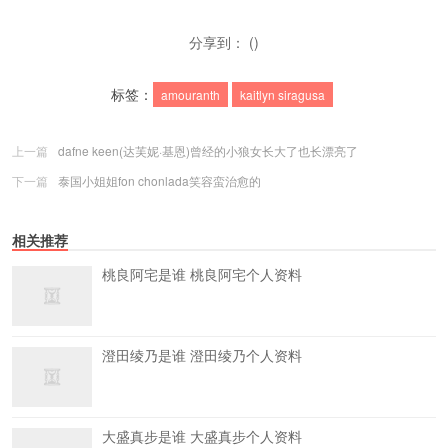
分享到： ()
标签：
amouranth
kaitlyn siragusa
上一篇
dafne keen(达芙妮·基恩)曾经的小狼女长大了也长漂亮了
下一篇
泰国小姐姐fon chonlada笑容蛮治愈的
相关推荐
桃良阿宅是谁 桃良阿宅个人资料
澄田绫乃是谁 澄田绫乃个人资料
大盛真步是谁 大盛真步个人资料