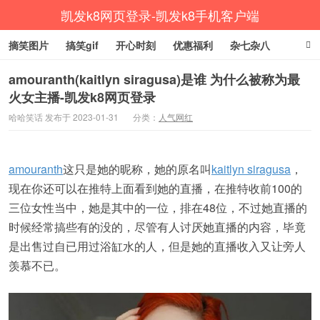
凯发k8网页登录-凯发k8手机客户端
摘笑图片
搞笑gif
开心时刻
优惠福利
杂七杂八
生活健康
涨姿势
amouranth(kaitlyn siragusa)是谁 为什么被称为最
火女主播-凯发k8网页登录
哈哈笑话 发布于 2023-01-31
分类：
人气网红
amouranth
这只是她的昵称，她的原名叫
kaitlyn siragusa
，
现在你还可以在推特上面看到她的直播，在推特收前100的
三位女性当中，她是其中的一位，排在48位，不过她直播的
时候经常搞些有的没的，尽管有人讨厌她直播的内容，毕竟
是出售过自已用过浴缸水的人，但是她的直播收入又让旁人
羡慕不已。