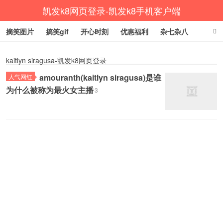
凯发k8网页登录-凯发k8手机客户端
摘笑图片
搞笑gif
开心时刻
优惠福利
杂七杂八
生活健康
涨姿势
kaitlyn siragusa-凯发k8网页登录
amouranth(kaitlyn siragusa)是谁
人气网红
为什么被称为最火女主播
3