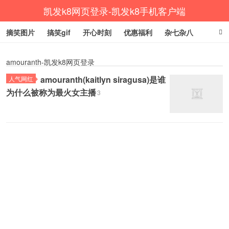
凯发k8网页登录-凯发k8手机客户端
摘笑图片
搞笑gif
开心时刻
优惠福利
杂七杂八
生活健康
涨姿势
amouranth-凯发k8网页登录
amouranth(kaitlyn siragusa)是谁
人气网红
为什么被称为最火女主播
3