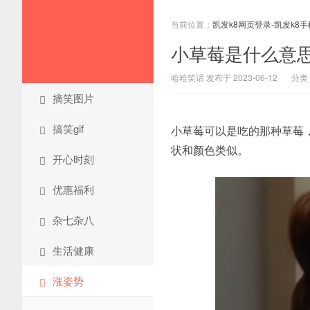
当前位置：
凯发k8网页登录-凯发k8
小草莓是什么意思
哈哈笑话 发布于 2023-06-12
分类
摘笑图片
搞笑gif
小草莓可以是吃的那种草莓
状和颜色类似。
开心时刻
优惠福利
杂七杂八
生活健康
涨姿势