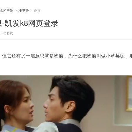
手机客户端
涨姿势
正文
>
>
-凯发k8网页登录
：
涨姿势
，但它还有另一层意思就是吻痕，为什么把吻痕叫做小草莓呢，