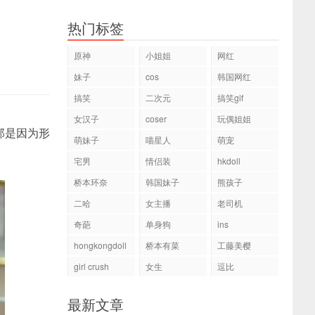
热门标签
原神
小姐姐
网红
妹子
cos
韩国网红
搞笑
二次元
搞笑gif
女汉子
coser
玩偶姐姐
那是因为形
萌妹子
喵星人
萌宠
宅男
情侣装
hkdoll
桥本环奈
韩国妹子
熊孩子
二哈
女主播
老司机
奇葩
单身狗
ins
hongkongdoll
桥本有菜
工藤美樱
girl crush
女生
逗比
最新文章