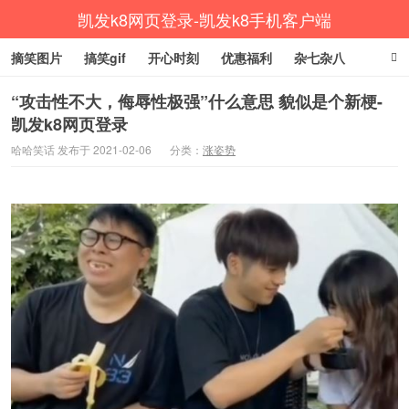
凯发k8网页登录-凯发k8手机客户端
摘笑图片
搞笑gif
开心时刻
优惠福利
杂七杂八
生活健康
涨姿势
“攻击性不大，侮辱性极强”什么意思 貌似是个新梗-
凯发k8网页登录
哈哈笑话 发布于 2021-02-06
分类：
涨姿势