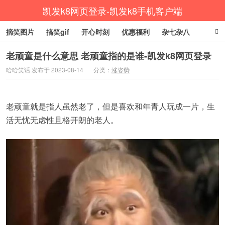
凯发k8网页登录-凯发k8手机客户端
摘笑图片
搞笑gif
开心时刻
优惠福利
杂七杂八
生活健康
涨姿势
老顽童是什么意思 老顽童指的是谁-凯发k8网页登录
哈哈笑话 发布于 2023-08-14
分类：
涨姿势
老顽童就是指人虽然老了，但是喜欢和年青人玩成一片，生
活无忧无虑性且格开朗的老人。