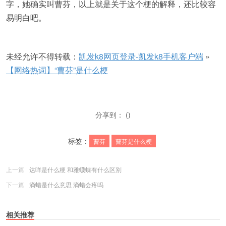
字，她确实叫曹芬，以上就是关于这个梗的解释，还比较容
易明白吧。
未经允许不得转载：
凯发k8网页登录-凯发k8手机客户端
»
【网络热词】“曹芬”是什么梗
分享到： ()
标签：
曹芬
曹芬是什么梗
上一篇
达咩是什么梗 和雅蠛蝶有什么区别
下一篇
滴蜡是什么意思 滴蜡会疼吗
相关推荐