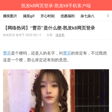
凯发k8网页登录-凯发k8手机客户端
摘笑图片
搞笑gif
开心时刻
优惠福利
杂七杂八
生活健康
涨姿势
【网络热词】“曹芬”是什么梗-凯发k8网页登录
哈哈笑话 发布于 2022-02-11
分类：
涨姿势
曹芬
是个梗吗，还是人的名字，叫
曹芬
的肯定有，不过既然
这是一个梗，那么肯定还有别的意思。